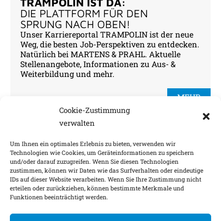
TRAMPOLIN IST DA:
DIE PLATTFORM FÜR DEN
SPRUNG NACH OBEN!
Unser Karriereportal TRAMPOLIN ist der neue
Weg, die besten Job-Perspektiven zu entdecken.
Natürlich bei MARTENS & PRAHL. Aktuelle
Stellenangebote, Informationen zu Aus- &
Weiterbildung und mehr.
MEHR
Cookie-Zustimmung
verwalten
Verbundener Partner des Lloyd’s Brokers MARTENS &
Um Ihnen ein optimales Erlebnis zu bieten, verwenden wir
PRAHL International GmbH
Technologien wie Cookies, um Geräteinformationen zu speichern
und/oder darauf zuzugreifen. Wenn Sie diesen Technologien
zustimmen, können wir Daten wie das Surfverhalten oder eindeutige
IDs auf dieser Website verarbeiten. Wenn Sie Ihre Zustimmung nicht
Impressum
Nachhaltigkeitsfaktoren
erteilen oder zurückziehen, können bestimmte Merkmale und
Funktionen beeinträchtigt werden.
Datenschutz
Barrierefreiheit
Kontakt
Cookie-Einstellungen