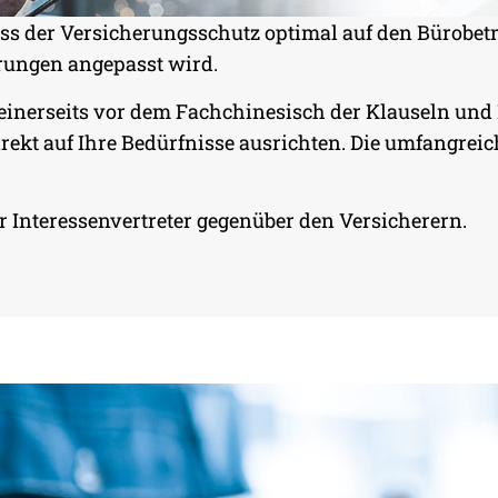
ass der Versicherungsschutz optimal auf den Bürobetr
rungen angepasst wird.
ER
 einerseits vor dem Fachchinesisch der Klauseln u
rekt auf Ihre Bedürfnisse ausrichten. Die umfangrei
 FÜR
 BASIS
r Interessenvertreter gegenüber den Versicherern.
UNG