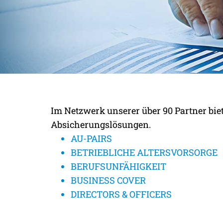
DIE MARTENS &
Im Netzwerk unserer über 90 Partner bi
KLARE LÖSUNGEN
Absicherungslösungen.
AU-PAIRS
BETRIEBLICHE ALTERSVORSORGE
BERUFSUNFÄHIGKEIT
BUSINESS COVER
DIRECTORS & OFFICERS
Kompetenzen Quicknavi