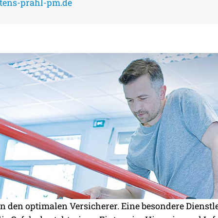
RGE
ens-prahl-pm.de
 NACH
en den optimalen Versicherer. Eine besondere Dienstl