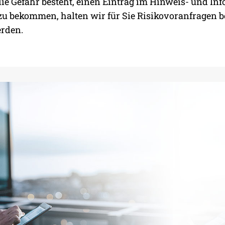
ie Gefahr besteht, einen Eintrag im Hinweis- und I
GKEIT
zu bekommen, halten wir für Sie Risikovoranfragen b
erden.
INEM
T