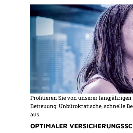
Profitieren Sie von unserer langjährige
Betreuung. Unbürokratische, schnelle B
AU-PAIRS
aus.
RUNDUM-SCHUTZ VOM
OPTIMALER VERSICHERUNGSS
SPEZIALISTEN