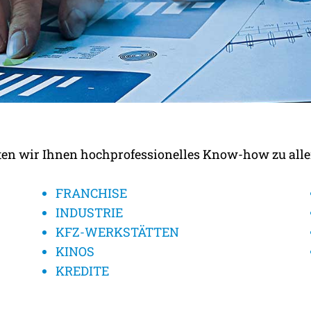
 PRAHL KOMPETENZEN
eten wir Ihnen hochprofessionelles Know-how zu al
 KOMPLIZIERTER VERT
FRANCHISE
INDUSTRIE
KFZ-WERKSTÄTTEN
KINOS
KREDITE