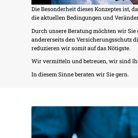
Die Besonderheit dieses Konzeptes ist, d
die aktuellen Bedingungen und Verände
BUSINESS COV
Durch unsere Beratung möchten wir Sie
DIE KOMPLETTE
andererseits den Versicherungsschutz di
VERSICHERUNGS­LÖSUNG
reduzieren wir somit auf das Nötigste.
IHREN BÜROBETRIEB AUF
Wir vermitteln und betreuen, wir sind Ih
DER ALLGEFAHREN­DECK
In diesem Sinne beraten wir Sie gern.