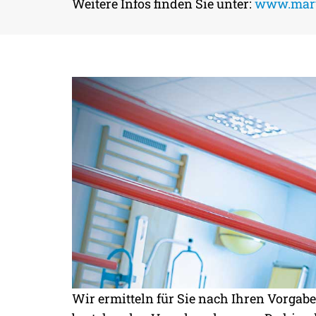
ALTERSVORSO
Weitere Infos finden Sie unter:
www.mart
KONZEPTE UND SERVICE
MASS
Wir ermitteln für Sie nach Ihren Vorgab